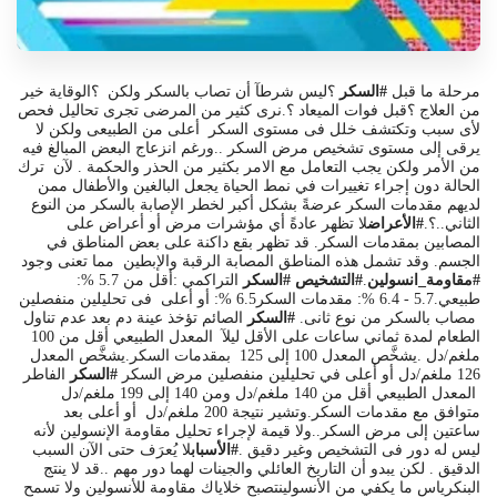
مرحلة ما قبل
#السكر
؟ليس شرطآ أن تصاب بالسكر ولكن ؟الوقاية خير
من العلاج ؟قبل فوات الميعاد ؟.نرى
كثير من المرضى تجرى تحاليل فحص
لأى سبب وتكتشف خلل فى مستوى السكر أعلى من الطبيعى ولكن لا
يرقى إلى مستوى تشخيص مرض السكر ..ورغم انزعاج البعض المبالغ فيه
من الأمر ولكن يجب التعامل مع الامر بكثير من الحذر والحكمة . لآن ترك
الحالة دون إجراء تغييرات في نمط الحياة يجعل البالغين والأطفال ممن
لديهم مقدمات السكر عرضةً بشكل أكبر لخطر الإصابة بالسكر من النوع
الثاني..؟.
#الأعراض
لا تظهر عادةً أي مؤشرات مرض أو أعراض على
المصابين بمقدمات السكر. قد تظهر بقع داكنة على بعض المناطق في
الجسم. وقد تشمل هذه المناطق المصابة الرقبة والإبطين مما تعنى وجود
#مقاومة_انسولين
.
#التشخيص
#السكر
التراكمي :أقل من 5.7 %:
طبيعي.5.7 - 6.4 %: مقدمات السكر6.5 %: أو أعلى فى تحليلين منفصلين
مصاب بالسكر من نوع ثانى.
#السكر
الصائم تؤخذ عينة دم بعد عدم تناول
الطعام لمدة ثماني ساعات على الأقل ليلآ المعدل الطبيعي أقل من 100
ملغم/دل .يشخَّص المعدل 100 إلى 125 بمقدمات السكر.يشخَّص المعدل
126 ملغم/دل أو أعلى في تحليلين منفصلين مرض السكر
#السكر
الفاطر
المعدل الطبيعي أقل من 140 ملغم/دل ومن 140 إلى 199 ملغم/دل
متوافق مع مقدمات السكر.وتشير نتيجة 200 ملغم/دل أو أعلى بعد
ساعتين إلى مرض السكر..ولا قيمة لإجراء تحليل مقاومة الإنسولين لأنه
ليس له دور فى التشخيص وغير دقيق .
#الأسباب
لا يُعرَف حتى الآن السبب
الدقيق . لكن يبدو أن التاريخ العائلي والجينات لهما دور مهم ..قد لا ينتج
البنكرياس ما يكفي من الأنسولينتصبح خلاياك مقاومة للأنسولين ولا تسمح