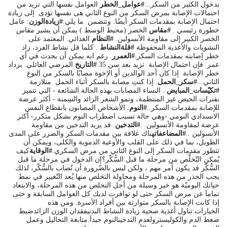
بدخول الكثير من السكر...
#عوامل_الخطر
العوامل نفسها التي تزيد من
احتمالات الإصابة بمرض السكر من النوع الثاني هى نفسها تؤدى إلى زيادة
احتمال الإصابة بمقدمات السكر أيضًا. وتتضمن ما يلي:
#زيادةالوزن
: عامل
خطورة رئيسي .
#مقاس
الخصر (محيط الوسط ) يمكن أن يشير مقاس
الخصر الكبير إلى مقاومة الأنسولين.
#النظام
الغذائي. المعتمد على
النشويات والأعذية المحفوظة
#قلةالنشاط
. كلما قل نشاط الفرد، زاد
خطر إصابته بمقدمات السكر.
#العمرر
. رغم انه يمكن أن يحدث في أي
عمر فإن احتمال الإصابة تزيد بعد سن 35.
#التاريخ
المرضي العائلي. يزداد
خطر الإصابة إذا كان أحد الوالدين أو الإخوة مصابًا بالسكر من النوع
الثاني...
#سكر_الحمل
. إذا كنتِ مصابة بالسكر أثناء الحمل .متلازمة
#تكيّسات_المبايض
. النساء المصابات بهذه الحالة الشائعة - التي تتميز
بفترات الحيض غير المنتظمة، ونمو الشعر الزائد والسِمنة - أكثر عرضة
للإصابة بمقدمات السكر..
#النوم
. الأشخاص المصابون بانقطاع النفس
الانسدادي النومي -وهي حالة تسبب اضطراب النوم بشكل متكرر- أكثر
عرضة لمقاومة الأنسولين. .
#التدخين
. قد يزيد التدخين من مقاومة
الأنسولين ..
#المضاعفات
هناك علاقة بين مقدمات السكر والضرر على المدى
الطويل، بما في ذلك على القلب والأوعية الدموية والكلى، ويمكن أن
تتطور مقدمات السكر إلى النوع الثاني من مرض السكري.
#الوقاية
كيف
يُمكن التّخلُّص من مرحلة ما قبل السُّكّر؟إن الدخول في مرحلة ما قبل
السُّكّر قد يكون أمر مهم ، ولكن ليس بالضّرورة أن تُصاب بالسُّكّر، لذلك
يجب الحذر من هذه المرحلة ومحاولة التخلص منها.يُعد التّغيير في نمط
حياتك اليوميّة هو خير وسيلة من أجل التخلص من هذه المرحلة، والابتعاد
تمامآ عن مرض السكر حتى لو توافرت لديك كل العوامل السابقة و حتى
إذا كانت الإصابة بالسكر متوارثة بين أفراد الأسرة. ومن هذه
الخيارات:تناول أغذية صحية زيادة النشاط البدنيفقدان الوزن الزائدضبط
ضغط الدم والكوليسترولعدم التدخينالنوم جيدآ.متابعة التحاليل وعمل