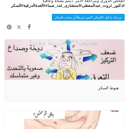
الفحص الدورى ومراجعة الأمر .دمتم بصحة وعافية
#دكتور_ثروت_عبدالمعطى
#استشارى_غدد_صماء
#الغدةالدرقية
#السكر
مرحلة ما قبل #السكر ؟ليس شرطآ أن تصاب بالسكر
هبوط السكر