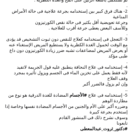
.
2- هناك فرق كبير بين إستخدامه بجرعة علاجية فى حالة الأمراض
المناعية
وجرعة تعويضية أقل بكثير فى حالة نقص الكورتيزون
وللأسف البعض يعطى جرعة أقرب للعلاجية .
.
3- التعجل فى إستخدامه كعلاج للنقص دون ثبوت التشخيص قد يؤدى
مع الوقت لخمول الغدة الكظرية ولا يستطيع المريض الإستغناء عنه
أو يعرض المريض لمضاعفات تشبه ضرر زيادة الكورتيزون دون داع
طبى مؤكد
.
4- إستخدامه فى علاج النحافة ينطبق عليه قول الجريمة لاتفيد
لآنه فقط يعمل على تخزين الماء فى الجسم ويزول تأثيره بمجرد
وقف العلاج
وإن لم يزول فالضرر أكبر
..
5- إستخدامه فى علاج
#الأجسام
المضادة للغدة الدرقية هو نوع من
مطاردة الوهم
وضرره أكبر على الأم والجنين من الأجسام المضادة نفسها وخاصة إذا
إستخدم بجرعة كبيرة
وسوف نشرح ذلك فى المنشور القادم
تابعونا
#دكتور_ثروت_عبدالمعطى