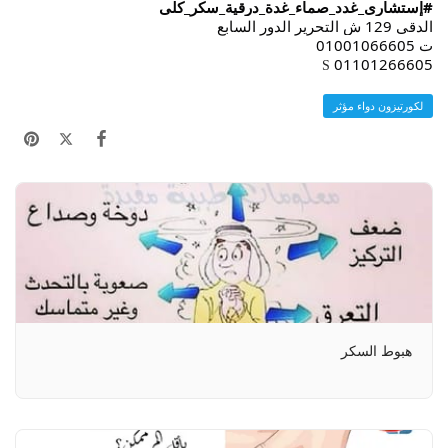
#إستشارى_غدد_صماء_غدة_درقية_سكر_كلى
الدقى 129 ش التحرير الدور السابع
ت 01001066605
01101266605
S
لكورتيزون دواء مؤثر
هبوط السكر