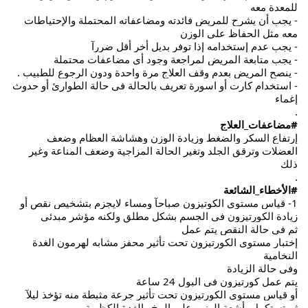
للمعدة معه
- يجب أن يشرح للمريض فائدته ومضاعفاته المحتملة والإحتياطات
معه مثل الحفاظ على الوزن
- يجب عدم إستخدامه إذا توفر بديل أخر أقل ضررآ
- يجب متابعة المريض لمراجعة وجود أى مضاعفات محتملة
- ينصح المريض بعدم وقف العلاج مرة واحدة ودون الرجوع للطبيب .
- استخدام كارت أو اسورة تعريف بالحالة فى حالة الطوارئ أو حدوث
إغماء
.
#مضاعفات_العلاج
إرتفاع السكر والضغط وزيادة الوزن وهشاشة العظام وضعف
العضلات وترقق الجلد وتغير الحالة المزاجية وضعف المناعة وغير
ذلك
.
#الأخطاء_الشائعة
1- قياس مستوى الكوتيزون صباحآ ومساء لايجزم بتشخيص نقص أو
زيادة الكورتيزون فى الجسم بشكل مطلق ولكنه مؤشر مبدئى
ثم فى حالة النقص يتم عمل
إختبار مستوى الكورتيزون تحت تأثير محفز مشابه لهرمون الغدة
النخامية
وفى حالة الزيادة
يتم عمل كورتيزون فى البول 24 ساعة
أو قياس مستوى الكورتيزون تحت تأثير جرعة مثبطة منه تؤخذ ليلآ
ثم تستكمل بأشعة الرنين على المخ والغدة الكظرية .