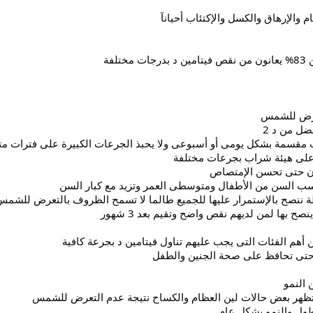
م والإرهاق والكسل والإكتئاب أحيانآ
تلفة
عرض للشمس
مقسمة بشكل يومى أو أسبوعى ولا يحبذ الجرعات الكبيرة على فترات مت
على هيئة شراب بجرعات مختلفة
ون حتى تحسن الإمتصاص
ب السن من الأطفال ومتوسطى العمر وتزيد مع كبار السن
ة ننصح بالإستمرار عليها للجميع طالما لا تسمح الظروف بالتعرض للشم
صح بها لمن لديهم نقص واضح وتقيم بعد 3 شهور
هم الفئات التى يجب عليهم تناول فيتامين د بجرعة كافية
ه حتى تحافظ على صحة الجنين والطفل
 النمو
ظهر بعض حالات لين العظام والكساح نتيجة عدم التعرض للشمس
ول والنمو بشكل عام .