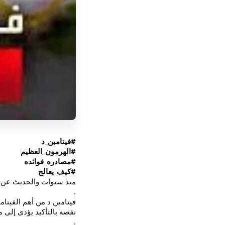
#فيتامين_د
#الهرمون_العظيم
#مصادره_فوائده
#كيف_يعالج
منذ سنوات والحديث عن ف
.
فيتامين د من أهم الفيتام
نقصه بالتأكيد يؤدى إلى 
.