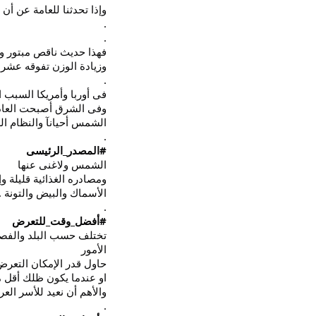
وإذا تحدثنا للعامة عن أ
.
.
فهذا حديث ناقص مبتور وف
وزيادة الوزن تفوقه عشرا
.
فى أوربا وأمريكا السب
وفى الشرق أصبحت العادات
الشمس أحيانآ والنظام ال
.
#المصدر_الرئيسى
الشمس ولاغنى عنها
ومصادره الغذائية قليلة 
الأسماك والبيض والتونة .
.
#أفضل_وقت_للتعرض
تختلف حسب البلد والفص
الأمور
حاول قدر الإمكان التعرض للشمس من 
او عندما يكون ظلك أقل
والأهم أن نعيد للأسر العر
.