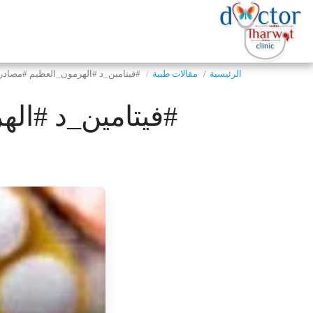
الرئيسية
مقالات طبية
#فيتامين_د #الهرمون_العظيم #مصادر
#فيتامين_د #ال