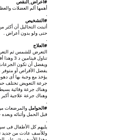
#أعراض_النقص
أهمها ألم العضلات والعظا
.
#التشخيص
أثبتت التحاليل أن أكثر من 83% يعانون من نقص فيتامين د بدرجات مخ
حتى ولو بدون أعراض .
.
#العلاج
التعرض للشمس ثم الت
تناول فيتامين د 3 وهذا أفضل من د 2
ويفضل أن تكون الجرعات 
يفضل الأقراص أو متوفر 
يؤخذ مع وجبة بها أى ده
جرعة التعويض تختلف حس
وهناك جرعة وقائية بسيط
وهناك جرعة علاجية أكبر ين
.
#الحوامل
والمرضعات من أ
قبل الحمل وأثنائه وبعد
.
يليهم كل الأطفال فى سن
وللأسف عادت من جديد ت
وهذا للأسف يؤثر على الط