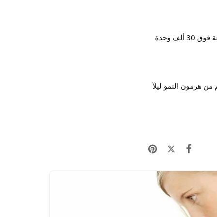
حتى يحدث تسمم من فيتامين د يجب أن يتعرض المريض أما لجرعة كبيرة جدآ مفاجئة أو يتناول جرعة فوق 30 ألف وحدة
من هرمون النمو ليلآ