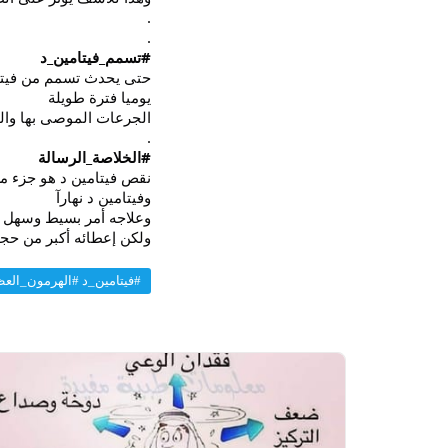
.
.
#تسمم_فيتامين_د
يوميا فترة طويلة
الجرعات الموصى بها وال
.
#الخلاصة_الرسالة
نقص فيتامين د هو جزء من
وفيتامين د نهارآ
وعلاجه أمر بسيط وسهل 
ولكن إعطائه أكبر من حجم
#فيتامين_د #الهرمون_العظ