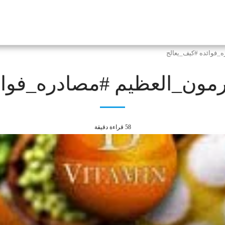
ه_فوائده #كيف_يعالج
هرمون_العظيم #مصادره_فوائ
58 قراءة دقيقة