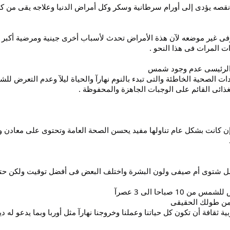
ن نقصه يؤدى إلى أورام سرطانية وسكر وكل أمراض الدنيا وعلاجه يقى من ك
ى غير موضعه لآن هذة الأمراض تحدث لأسباب أخرى جينية ومرضية أكبر من
ت المرات فى هذا النحو .
ب الرئيسى عدم وجود شمس
 الصحية الخاطئة والتى تبدء بالنوم نهارآ والحياة ليلآ وعدم التعرض ل
غذائى القائم على الوجبات الجاهزة والمحفوظة .
وإن كانت بشكل عام تناولها مفيد يحسن الصحة العامة وتحتوى على معادن و
ل شتوى أم صيفى ولون البشرة واختلف البعض فى أفضل توقيت ولكن حت
10 صباحا الى 3 عصرآ
 من طولك الحقيقى
بية ثقافة أن تكون كل حياتنا وعملنا وخروجنا نهارآ مثل أوربا وبما يدعو له دي