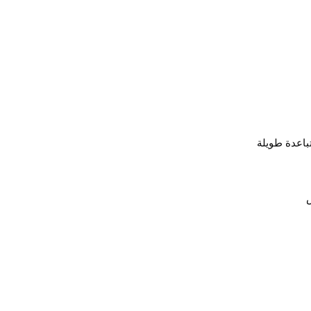
باعدة طويلة
س