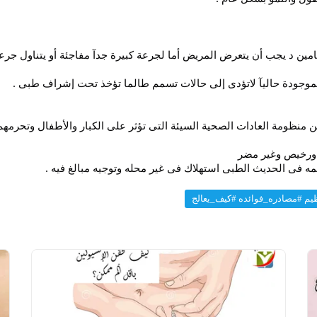
موجودة حاليآ لاتؤدى إلى حالات تسمم طالما تؤخذ تحت إشراف طبى .
 منظومة العادات الصحية السيئة التى تؤثر على الكبار والأطفال وتحرمهم 
ورخيص وغير مضر
ه فى الحديث الطبى استهلاك فى غير محله وتوجيه مبالغ فيه .
يم #مصادره_فوائده #كيف_يعالج