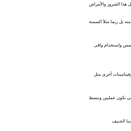
ل هذا الشرور والأمراض
ه بل ربما مثلآ السمنة
لشمس واستخدام واقى
فيتامينات أخرى مثل
ى نكون عمليين ونبسط
ننا الحنيف