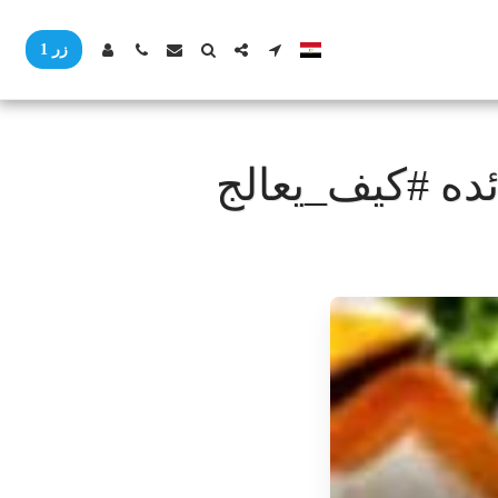
زر 1
ده #كيف_يعالج