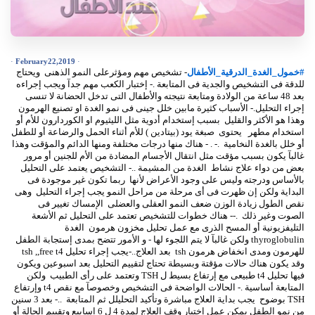
·
F
e
b
r
u
a
r
y
2
2
,
2
0
1
9
·
خمول_الغدة_الدرقية_الأطفال
- تشخيص مهم ومؤثرعلى النمو الذهنى ويحتاج
لدقة فى التشخيص والجدية فى المتابعة .-
إختبار الكعب مهم جدآ ويجب إجراءه
r
S
n
o
s
d
e
p
o
t
8
u
c
a
t
4
8
9
c
c
h
i
c
f
i
f
u
t
l
h
a
g
l
t
i
l
1
f
3
i
t
0
m
بعد 48 ساعة من الولادة ومتابعة نتيجته والأطفال التى تدخل الحضانة لا تنسى
جراء التحليل.- الأسباب كثيرة مابين خلل جينى فى نمو الغدة او تصنيع الهرمون
هذا هو الأكثر والقليل بسبب إستخدام أدوية مثل الليثيوم او الكوردارون للأم أو
ستخدام مطهر يحتوى صبغة يود (بيتادين ) للأم أثناء الحمل والرضاعة أو للطفل
و خلل بالغدة النخامية .- . - هناك منها درجات مختلفة ومنها الدائم والمؤقت وهذا
البآ يكون بسبب مؤقت مثل انتقال الأجسام المضادة من الأم للجنين أو مرور
عض من دواء علاج نشاط الغدة من المشيمة ..- التشخيص يعتمد على التحليل
الأساس ودرجته وليس على وجود الأعراض لأنها ربما تكون غير موجودة فى
لبداية ولكن إن ظهرت فى أى مرحلة من مراحل النمو يجب إجراء التحليل وهى
قص الطول زيادة الوزن ضعف النمو العقلى والعضلى الإمساك تغيير فى
لصوت وغير ذلك .-- هناك خطوات للتشخيص تعتمد على التحليل ثم الأشعة
لتليفزيونية أو المسح الذرى مع عمل تحليل مخزون هرمون الغدة
thyroglobulin ولكن غالبآ لا يتم اللجوء لها - و الأمور تتضح بمدى إستجابة الطفل
للهرمون ومدى انخفاض هرمون tsh بعد العلاج..-يجب إجراء تحليل tsh ,,free t4
قد يكون هناك حالات مؤقتة وبسيطة تحتاج لتقييم التحليل بعد اسبوعين ويكون
فيها تحليل t4 طبيعى مع إرتفاع بسيط ل TSH وتعتمد على رأى الطبيب ولكن
المتابعة أساسية .- الحالات الواضحة فى التشخيص وخصوصآ مع نقص t4 وإرتفاع
TSH بوضوح يجب بداية العلاج مباشرة وتأكيد التحليلل ثم المتابعة ..- بعد 3 سنين
من نمو الطفل يمكن عمل إختبار وقف العلاج لمدة 4 ل 6 اسابيع وتقييم الحالة أو