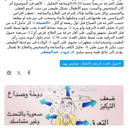
تقليل الجرعة تدريجيآ بنسبة 20-30%ومتابعة التحليل ..- الأهم فى الموضوع أى
ان التشخيص والسبب ينمو الأطفال بشكل طبيعى من حيث النمو العقلى
الجسمى وكل شئ طالما هناك إلتزام فى العلاج والمتابعة .- تعطى اقراص
لتروكسين بعد طحنها فى كوب وخلطها بالماء وتسحب فى سرنجة او معلقة
سب الجرعة فى الصباح قبل اول رضعة او أكل ..
#النصيحة
1- كل حامل لابد من
إجراء تحليل الغدة الدرقية ولو مرة .2- مريضة نشاط الغدة يجب عليها ضبط الغدة
قبل الحمل بشهور وتكون على أقل جرعة من العلاج .قرص أو 2 3- مريضة خمول
الغدة الدرقية يجب ضبط تحليل الغدة تحت 2.54- عدم تناول أدوية بدون رأى
الطبيب وإستخدامات مطهرات تحتوى على اليود 5- الولادة فى موعدها الطبيعى
دون تبكير بلا مبرر طبى 6- تحليل الكعب والمتابعة والتشخيص والعلاج بلا إهمال
يؤدى إلى نتائج طيبة ونمو سليم..
#د_ثروت_عبدالمعطى
#خمول_الغدة_الدرقية_الأطفال- تشخيص مهم