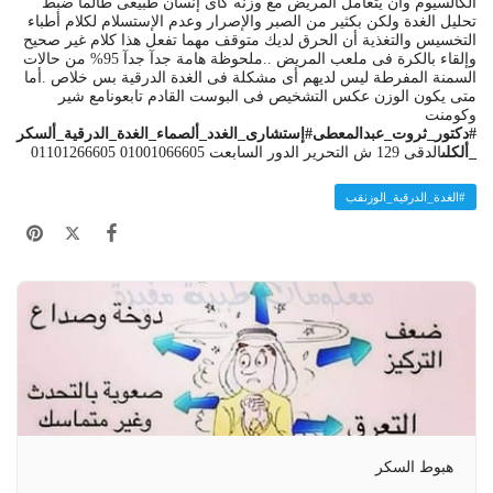
الكالسيوم وأن يتعامل المريض مع وزنه كأى إنسان طبيعى طالما ضبط
تحليل الغدة ولكن بكثير من الصبر والإصرار وعدم الإستسلام لكلام أطباء
التخسيس والتغذية أن الحرق لديك متوقف مهما تفعل هذا كلام غير صحيح
وإلقاء بالكرة فى ملعب المريض ..ملحوظة هامة جدآ جدآ 95% من حالات
السمنة المفرطة ليس لديهم أى مشكلة فى الغدة الدرقية بس خلاص .أما
متى يكون الوزن عكس التشخيص فى البوست القادم تابعونامع شير
وكومنت
#دكتور_ثروت_عبدالمعطى
#إستشارى_الغدد_ألصماء_الغدة_الدرقية_ألسكر
_ألكلى
الدقى 129 ش التحرير الدور السابعت 01001066605 01101266605
#الغدة_الدرقية_الوزنقب
هبوط السكر