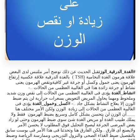
#الغدة_الدرقية_الوزن
قبل الحديث عن ذلك نوضح أمر ملتبس لدى البعض
علاقة هرمون الغدة النخامية (TSH ) بالغدة الدرقية علاقة عكسية إرتفاع
الهرمون يعنى خمول وكسل أو جرعة غير كافيةونقص الهرمون يعنى
نشاط أو جرعة زائدة هذا
فى الغالبية العظمى من الحالات ..-
#نشاط_الغدة
يؤدى فى الغالبية العظمى من الحالات إلى نقص وزن شديد
وملحوظ ومهما يحاول المريض التعويض بسعرات حرارية لن يتم ضبط
الوزن إلا بعلاج النشاط بشكل جاد ..-
#كسل_وخمول_الغدة
يؤدى فى
الغالبية العظمى من الحالات إلى زيادة الوزن ولكن الأمر مختلف هنا
.......أن الوزن لن يتحسن بشكل كامل وسريع بضبط الهرمون فقط ولا
يملك طبيب الغدة أو مريض الغدة شئ سوى ضبط الهرمون وحتى لو زاد
بعض المرضى الجرعة ليصبح التحليل فوق المطلوب لا يحسن الأمر
ولايصنع أى فارق ..ولكن الفارق هنا وتحدثنا فى هذا الأمر فى بوست سابق
بالتفصيل ضبط الغذاء الصحى والنزول التدريجى وممارسة الرياضة وضبط