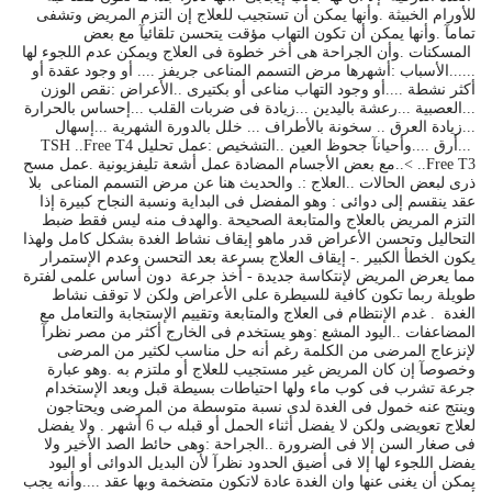
للأورام الخبيثة .وأنها يمكن أن تستجيب للعلاج إن التزم المريض وتشفى
تمامآ .وأنها يمكن أن تكون التهاب مؤقت يتحسن تلقائيآ مع بعض
المسكنات .وأن الجراحة هى أخر خطوة فى العلاج ويمكن عدم اللجوء لها
......الأسباب :أشهرها مرض التسمم المناعى جريفز .... أو وجود عقدة أو
أكثر نشطة ....أو وجود التهاب مناعى أو بكتيرى ..الأعراض :نقص الوزن
...العصبية ...رعشة باليدين ...زيادة فى ضربات القلب ...إحساس بالحرارة
...زيادة العرق .. سخونة بالأطراف ... خلل بالدورة الشهرية ...إسهال
...أرق ....وأحيانآ جحوظ العين ..التشخيص :عمل تحليل TSH ..Free T4
..Free T3 >..مع بعض الأجسام المضادة عمل أشعة تليفزيونية .عمل مسح
ذرى لبعض الحالات ..العلاج :. والحديث هنا عن مرض التسمم المناعى بلا
عقد ينقسم إلى دوائى : وهو المفضل فى البداية ونسبة النجاح كبيرة إذا
التزم المريض بالعلاج والمتابعة الصحيحة .والهدف منه ليس فقط ضبط
التحاليل وتحسن الأعراض قدر ماهو إيقاف نشاط الغدة بشكل كامل ولهذا
يكون الخطأ الكبير .- إيقاف العلاج بسرعة بعد التحسن وعدم الإستمرار
مما يعرض المريض لإنتكاسة جديدة - أخذ جرعة دون أساس علمى لفترة
طويلة ربما تكون كافية للسيطرة على الأعراض ولكن لا توقف نشاط
الغدة . غدم الإنتظام فى العلاج والمتابعة وتقييم الإستجابة والتعامل مع
المضاعفات ..اليود المشع :وهو يستخدم فى الخارج أكثر من مصر نظرآ
لإنزعاج المرضى من الكلمة رغم أنه حل مناسب لكثير من المرضى
وخصوصآ إن كان المريض غير مستجيب للعلاج أو ملتزم به .وهو عبارة
جرعة تشرب فى كوب ماء ولها احتياطات بسيطة قبل وبعد الإستخدام
وينتج عنه خمول فى الغدة لدى نسبة متوسطة من المرضى ويحتاجون
لعلاج تعويضى ولكن لا يفضل أثناء الحمل أو قبله ب 6 أشهر . ولا يفضل
فى صغار السن إلا فى الضرورة ..الجراحة :وهى حائط الصد الأخير ولا
يفضل اللجوء لها إلا فى أضيق الحدود نظرآ لأن البديل الدوائى أو اليود
يمكن أن يغنى عنها وان الغدة عادة لاتكون متضخمة وبها عقد ....وأنه يجب