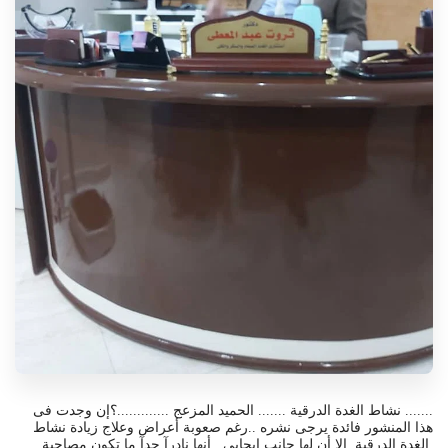
....... نشاط الغدة الدرقية ....... الحميد المزعج .............؟إن وجدت فى
هذا المنشور فائدة يرجى نشره
..رغم صعوبة أعراض وعلاج زيادة نشاط
الغدة الدرقية إلا أن لها جانب إيجابى .أنها نادرآ جدآ ما تكون مصاحبة