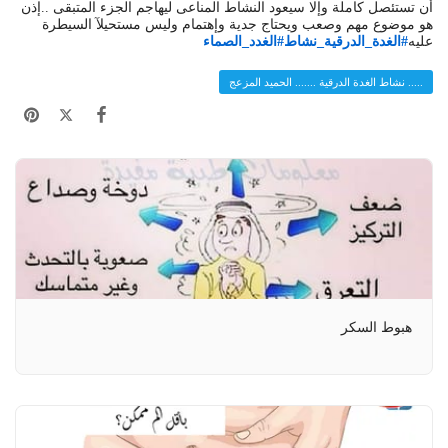
أن تستئصل كاملة وإلا سيعود النشاط المناعى ليهاجم الجزء المتبقى ..إذن
هو موضوع مهم وصعب ويحتاج جدية وإهتمام وليس مستحيلآ السيطرة
عليه
#الغدة_الدرقية_نشاط
#الغدد_الصماء
..... نشاط الغدة الدرقية ....... الحميد المزعج
هبوط السكر