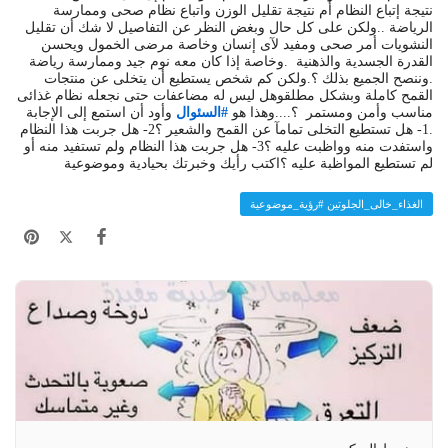
نتيجة إتباع النظام أم نتيجة تقليل الوزن واتباع نظام صحى وممارسة
الرياضة ..ولكن على كل حال وبغض النظر عن التفاصيل لا شك أن تقليل
النشويات أمر صحى ومفيد لآى إنسان وخاصة مرضى الخمول ويحسن
القدرة الجسدية والذهنية .وخاصة إذا كان معه نوم جيد وممارسة رياضة
.وننصح الجميع بذلك ؟.ولكن كم شخص يستطيع أن يتخلى عن منتجات
القمح كاملة وبشكل مطلقوهل ليس له مضاعفات حتى نجعله نظام غذائى
مناسب وأمن ومستمر ؟....وهذا هو
#السئوال
وأود أن استمع إلى الإجابة
.1- هل تستطيع التخلى تمامآ عن القمح والشعير ؟2- هل جربت هذا النظام
واستفدت منه وواظبت عليه ؟3- هل جربت هذا النظام ولم تستفيد منه أو
لم تستطيع المواظبة عليه ؟اكتب رأيك وخبرتك بحيادية وموضوعية
الغذاء_خالى_الجلوتين #رؤية_موضوعية