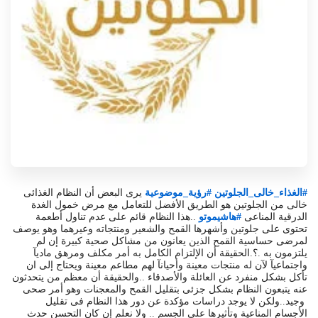
#الغذاء_خالى_الجلوتين
#رؤية_موضوعية
يرى البعض أن النظام الغذائى
خالى من الجلوتين هو الطريق الأفضل للتعامل مع مرض خمول الغدة
الدرقية المناعى
#هاشيموتو
..هذا النظام قائم على عدم تناول أطعمة
تحتوى على جلوتين وأشهرها القمح والشعير ومنتجاته وعيرهما وهو يوصف
لمرضى حساسية القمح الذين يعانون من مشاكل صحية كبيرة إن لم
يلتزمون به .؟.الحقيقة أن الإلتزام الكامل به أمر مكلف ومرهق ماديآ
واجتماعيآ لآن له منتجات معينة وأحيانآ لهم مطاعم معينة ويحتاج إلى ان
تأكل بشكل منفرد عن العائلة والأصدقاء ..والحقيقة أن معظم من يتحدثون
عنه يتبعون النظام بشكل جزئى بتقليل القمح والمعجنات وهو أمر صحى
وجيد..ولكن لا يوجد دراسات مؤكدة عن دور هذا النظام فى تقليل
الأجسام المناعية وتأثيرها على الجسم .. ولا نعلم إن كان التحسن حدث