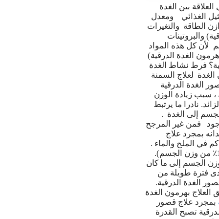
لعلاقة بين الغدة
مثيل الغذائي ومعدل
دلات الأيض وتوازن الطاقة والتغيرات
ة) والبروتينات
سم لأن كل هذه المواد
هرمون الغدة الدرقية)
ية؟ فرط نشاط الغدة
 الغدة لعلاج السمنة
صور الغدة الدرقية
ك ، سبب زيادة الوزن
ائد. نادرا ما يرتبط
من 10-20 كيلو فقط من وزن الجسم إلى الغدة .
موجود فمن غير المرجح
انه بمجرد علاج
م في الملح والماء .
فعند معالجة قصور الغدة يمكن للمرء أن يتوقع خسارة صغيرة في الوزن (عادة أقل من 10٪ من وزن الجسم).
وزن الجسم إلى ما كان
مدى فترة طويلة من
صور الغدة الدرقية.
 العلاج بهرمون الغدة
بمجرد علاج قصور
درقية تصبح القدرة