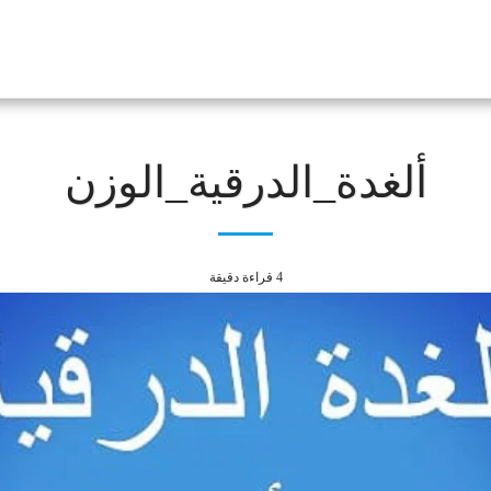
ألغدة_الدرقية_الوزن
4 قراءة دقيقة