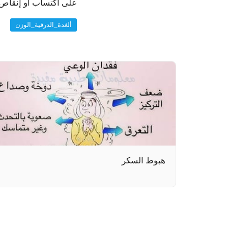
على اكتساب أو إنقاص ا
ألغدة_الدرقية_الوزن
هبوط السكر