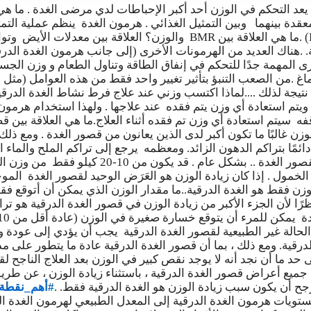
يعد التحكم في الوزن أحد أكبر الإحباطات لدي مرضى الغدة . ما هي ا
قدة بينهما وبين التمثيل الغذائي . هرمون الغدة ينظم عملية الت
الأيض الأساسي (BMR) .ما هي العلاقة بين BMR والوزن؟ العلاقة بين مع
. .هناك العديد من الهرمونات الأخرى (إلى جانب هرمون الغدة الدرقي
خرى المهمة جدًا للتحكم في إنفاق الطاقة وتناول الطعام و وزن الج
اغ .من الصعب التنبؤ بتأثير تغيير واحد فقط من هذه العوامل (مثل 
تيجة لذلك ....لماذا اكتسب وزني عند علاج فرط نشاط الغدة الدرق
 ويتم استعادة أي وزن يتم فقده عند علاجها . ولهذا استخدام هرمون
فه سيتم استعادة أي وزن تم فقده أثناء العلاج.ما هي العلاقة بين ق
لوزن غالبًا ما تكون أكبر لدى الذين يعانون من قصور الغدة . ومع ذل
ئمًا بتراكم الدهون الزائد. ومعظمه يرجع إلى تراكم الملح والماء الز
زيادة الوزن الضخمة بقصور الغدة .. بشكل عام . قد يكون 
خمول . إذا كان زيادة الوزن هو العَرَض الوحيد لقصور الغدة ال
زن فقط هو الغدة الدرقية..ما مقدار الوزن الذي يمكن أن أتوقع فقد
ًا لأن الجزء الأكبر من زيادة الوزن في قصور الغدة الدرقية هو تراك
الحالة غير الطبيعية لقصور الغدة الدرقية يجب أن يؤدي إلى عودة 
لدرقية. ومع ذلك ، بما أن قصور الغدة الدرقية عادة ما يتطور على 
 حد ما أن نجد أنه لا يوجد نقص كبير في الوزن بعد العلاج الناجح لق
جميع أعراض قصور الغدة الدرقية ، باستثناء زيادة الوزن ، عن طريق
رجح أن يكون سبب زيادة الوزن هو الغدة الدرقية فقط. .
#أهم_نقطة
ستويات هرمون الغدة الدرقية إلى المعدل الطبيعي لهرمون الغدة ال