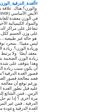
#ألغدة_الدرقية_الوزن
والوزن؟.هناك علاقة مع
في الوزن معقدة للغاية
والمواد الكيميائية الأ
تتفاعل على مراكز الدم
على وزن الجسم ككل. ن
هو حالة غير طبيعية ، ،
ليس مفيدًا . بمجرد توق
وزيادة الوزن؟. زيادة ا
معقد أيضًا ولا يرتبط دا
وهذا يتوقف على شدة ال
أن يكون سبب زيادة الو
قصور الغدة الدرقية؟نظر
.ورغم توقع أن معالجة 
عليه قبل تطور الغدة ا
الزمن ، فمن الشائع إلى
مرة أخرى ؟ إذا تم حل 
الدرقية ، فمن غير الم
الغدة الدرقية وعودة م