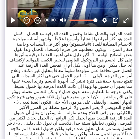
الغدة الدرقية والحمل نشاط وخمول الغدة الدرقية مع الحمل - كسل
الغدة هو أكثر أمراضها إنتشارآ وأيسرها علاجآ . وأشهر أسبابه مهاجمة
الأجسام المضادة للغدة (#هاشيموتو) وهو أكثر فى السيدات وخاصة
صغار السن . . ويكون معظمهم فى فترة الإستعداد للحمل ولذا نقول
بعض النصائح الهامة : 1- أكبر دليل على أهمية الغدة الدرقية وتأثيرها
على كل الجسم هو البروتكول العالمى لفحص الكعب للمواليد لإكتشاف
أى خلل مبكر . ومن هنا أولى بكل أم أن تفحص الغدة الدرقية عند
الحمل حتى تحافظ على مولودها سليمآ معافآ بتحليل غير مكلف وعلاج
أمن من الدرجة الأولى . . 2- فترة الحمل حتى فى أكثر السيدات التى
تتمتع بصحة جيدة هى فترة تختبر كل أجهزة الجسم وتزيد العبء عليها
مما يظهر أى قصور بها ولهذا إن كانت الغدة الدرقية بها خمول بسيط
يكفى بدرجة ما للتعايش معه بدون حمل لا يمكن للحامل تحمله ويؤثر
على الأم والجنين . لآن الجنين يعتمد فى أول ثلاثة شهور وهى فترة تكون
الجهاز العصبى والعقلى على هرمون الأم حتى تتكون الغدة لديه . 3 -
العلاج التعويضى لا يضر الجنين ولا الرضيع مطلقآ بل الضرر الأكبر
والكارثى من وقف العلاج وعدم تناوله . . 4- يمكن ان يقال أن خمول
الغدة الدرقية الشديد يمنع الحمل لكن الواقع أن الحمل يحدث لكثير من
المرضى وتكون تحاليلها سيئة جدآ .فلايجب ان نعول على ذلك . . 5- تأخر
الحمل يستدعى عمل تحليل غدة درقية ولكن خمول الغدة إذا تم علاجه
جيدآ لا يمنع الحمل مطلقآ ولكن ربما يتأخر قليلآ . . #إرشادات_نصائح . 1-