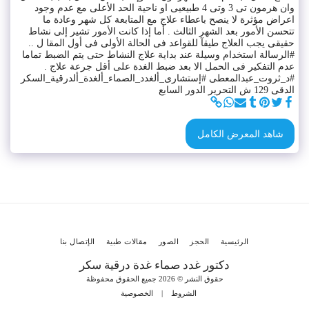
وان هرمون تى 3 وتى 4 طبيعيى او ناحية الحد الأعلى مع عدم وجود
اعراض مؤثرة لا ينصح باعطاء علاج مع المتابعة كل شهر وعادة ما
تتحسن الأمور بعد الشهر الثالث . أما إذا كانت الأمور تشير إلى نشاط
حقيقى يجب العلاج طيقآ للقواعد فى الحالة الأولى فى أول المقا ل ..
#الرسالة استخدام وسيلة عند بداية علاج النشاط حتى يتم الضبط تماما
عدم التفكير فى الحمل الا بعد ضبط الغدة على أقل جرعة علاج .
#د_ثروت_عبدالمعطى #إستشارى_ألغدد_الصماء_ألغدة_ألدرقية_السكر
الدقى 129 ش التحرير الدور السابع
شاهد المعرض الكامل
الرئيسية
الحجز
الصور
مقالات طبية
الإتصال بنا
دكتور غدد صماء غدة درقية سكر
حقوق النشر © 2026 جميع الحقوق محفوظة
الشروط
|
الخصوصية