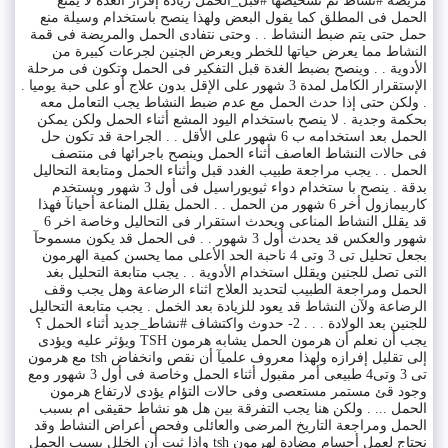
مريضة #نشاط تم تشخيصها #قبل_الحمل زيادة إفراز الغدة لا يمنع
الحمل فى المطلق كما يقول البعض ولهذا ينصح باستخدام وسيلة منع
حمل حتى يتم ضبط النشاط . . وحتى نتفادى الحمل والمريضة فى قمة
النشاط مما يعرض حياتها للخطر ويعرض الجنين لجرعات كبيرة من
الأدوية . . وينصح بضبط الغدة قبل التفكير فى الحمل وتكون فى مرحلة
الإستقرار الكامل لمدة 3 شهور على الإقل بدون علاج أو على حبة يوميا .
. ولكن حتى إذا حدث الحمل مع عدم ضبط النشاط يجب التعامل معه
بحكمة وجدية . لا ينصح باستخدام اليود المشع أثناء الحمل ولكن يمكن
الحمل بعد استخدامه ب 6 شهور على الأقل . . الجراحة قد تكون حل
فى حالات النشاط العاصف أثناء الحمل وينصح باجرائها فى منتصف
الحمل . . يجب مراجعة طبيب الغدد قبل وأثناء الحمل ومتابعة التحاليل
بدقة . ينصح با ستخدام دواء ثيويوراسيل فى أول 3 شهور ويستخدم
كاربيمازول أخر 6 شهور من الحمل . . الحمل يقلل المناعة أحيانآ فهذا
قد يقلل النشاط المناعى ويحدث استقرار فى التحاليل وخاصة اخر 6
شهور والعكس قد يحدث أول 3 شهور . . فى الحمل قد يكون مسموحآ
بجعل تحليل تى 3 وتى 4 ناحبة الحد الأعلى مما يحسن كمية الهرمون
التى تصل للجنين ويقلل استخدام الأدوية . . يجب متابعة التحليل بغد
الحمل ومراجعة الطبيب لتحديد العلاج اثناء الرضاعة وهل يجب وقف
الرضاعة ولآن النشاط قد يعود للزيادة بعد الخمل . يجب متابعة التحاليل
للجنين بعد الولادة . . . 2- حدوث واكتشاف #نشاط_جديد أثناء الحمل ؟
يجب أن نعلم أن هرمون الحمل يشابه هرمون TSH ويؤثر عليه ويؤدى
إلى تقليل إفرازه ولهذا معروف علميآ أن نقص وانخفاض tsh مع هرمون
تى 3 وتى4 طبيعى أمر مقبول أثناء الحمل وخاصة فى أول 3 شهور ومع
وجود قئ مستمر مستعصى وفى حالات التؤام يؤدى لارتفاع هرمون
الحمل ... . ولكن هنا يجب التفرقة بين هل هو نشاط حقيقى ام بسبب
الحمل ومراجعة التاريخ المرضى والعائلى وفحص أعراض النشاط وقد
نحتاج لعمل أجسام مضادة لهرمون tsh وإذا ثبت أن الخلل بسبب الحمل